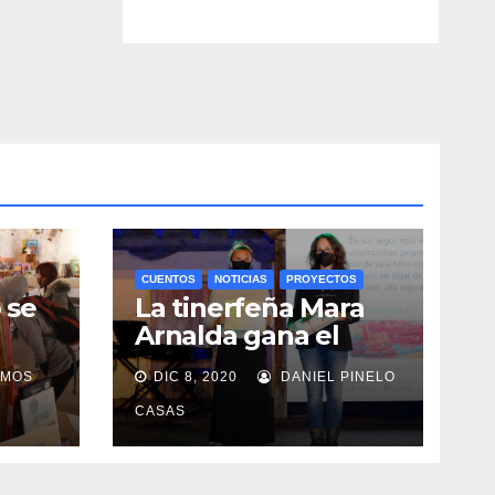
CUENTOS
NOTICIAS
PROYECTOS
o se
La tinerfeña Mara
Arnalda gana el
concurso
AMOS
DIC 8, 2020
DANIEL PINELO
‘#MicrocuentoLS’
CASAS