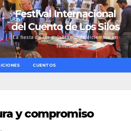
Festival Internacional
del Cuento de Los Silos
La fiesta de las palabras cada diciembre en
Tenerife
ICIONES
CUENTOS
tura y compromiso