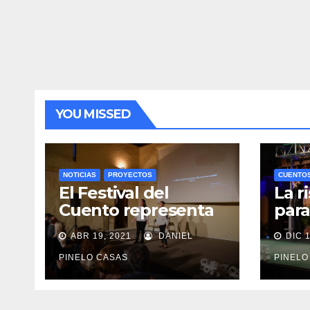
YOU MISSED
NOTICIAS
PROYECTOS
CUENTO
El Festival del
La r
Cuento representa
para
a España en un
Inte
ABR 19, 2021
DANIEL
DIC 1
encuentro
Cuen
hispanoamericano
PINELO CASAS
PINELO
de lectura para
niños